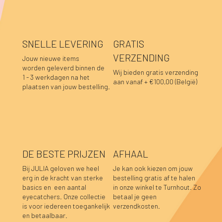
SNELLE LEVERING
GRATIS
VERZENDING
Jouw nieuwe items
worden geleverd binnen de
Wij bieden gratis verzending
1 - 3 werkdagen na het
aan vanaf + €100,00 (België)
plaatsen van jouw bestelling.
DE BESTE PRIJZEN
AFHAAL
Bij JULIA geloven we heel
Je kan ook kiezen om jouw
erg in de kracht van sterke
bestelling gratis af te halen
basics en een aantal
in onze winkel te Turnhout. Zo
Lara sweater bordeaux
Luka sweater grijs
Luka rok grijs
Sofie top bordeaux-donkerblauw
Hannah top prune
Hannah top choco
Caro blouse beige
Caro blouse kaki
Caro blouse donkerblauw
Caro blouse choco
Pauline top bordeaux
Lucia longsleeve roze-rood
Caro blouse prune
Caro blouse bordeaux
Pauline top donkerblauw
eyecatchers. Onze collectie
betaal je geen
is voor iedereen toegankelijk
verzendkosten.
Niet op voorraad
Niet op voorraad
Niet op voorraad
Prijs
Prijs
Prijs
Prijs
Prijs
Prijs
Prijs
Prijs
Prijs
Prijs
Prijs
Prijs
€ 39,95
€ 39,95
€ 34,95
€ 34,95
€ 39,95
€ 39,95
€ 44,95
€ 44,95
€ 44,95
€ 44,95
€ 59,95
€ 39,95
en betaalbaar.