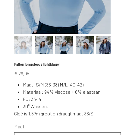
Fallon longsleeve lichtblauw
Prijs
€ 29,95
Maat: S/M (36-38) M/L (40-42)
Materiaal: 94% viscose + 6% elastaan
PC: 3344
30° Wassen.
Cloë is 1.57m groot en draagt maat 36/S.
Maat