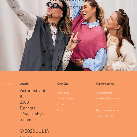
onze webshop
of in onze
winkel te
Turnhout?
Laat ons
hier
weten wat je
van je aankoop
vindt!
Klantenservice
Locatie
Over Ons
Victoriestraat
Betaalmethodes
Ons verhaal
15
Bestellen & Retourneren
Winkel Turnhout
2300
Levering
Contact
Turnhout
Algemene voorwaarden
Pers
info@juliabyb
Privacy verklaring
b.com
© 2026 JULIA