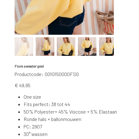
Fiore sweater geel
Productcode
Productcode:
0010150000FSG
0010150000FSG
Prijs
€ 49,95
One size
Fits perfect: 38 tot 44
50% Polyester+ 45% Viscose + 5% Elastaan
Ronde hals + ballonmouwen
PC: 2907
30° wassen