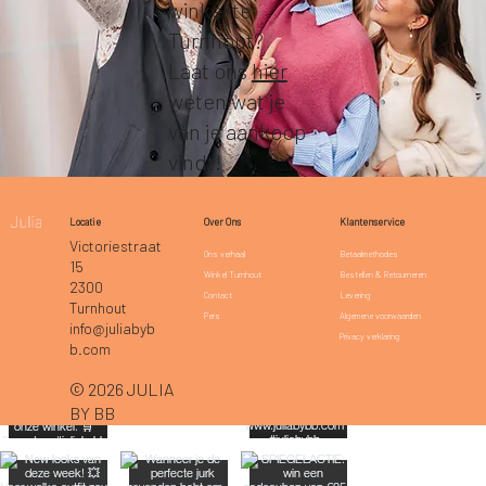
winkel te
Turnhout?
Laat ons
hier
weten wat je
van je aankoop
vindt!
Klantenservice
Locatie
Over Ons
Victoriestraat
Betaalmethodes
Ons verhaal
15
Bestellen & Retourneren
Winkel Turnhout
2300
Levering
Contact
Turnhout
Algemene voorwaarden
Pers
info@juliabyb
Privacy verklaring
b.com
© 2026 JULIA
BY BB