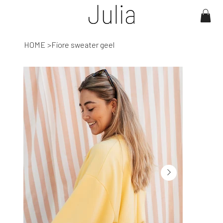
HOME
>
Fiore sweater geel