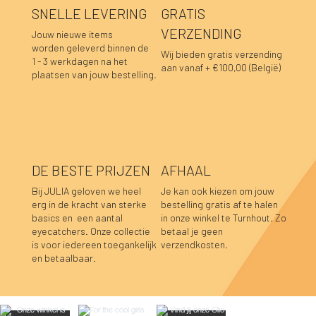
SNELLE LEVERING
GRATIS
VERZENDING
Jouw nieuwe items
worden geleverd binnen de
Wij bieden gratis verzending
1 - 3 werkdagen na het
aan vanaf + €100,00 (België)
plaatsen van jouw bestelling.
DE BESTE PRIJZEN
AFHAAL
Bij JULIA geloven we heel
Je kan ook kiezen om jouw
erg in de kracht van sterke
bestelling gratis af te halen
basics en een aantal
in onze winkel te Turnhout. Zo
Blair sweaterjurk zwart
Blair sweaterjurk aubergine
Fay linnen top mosterdgeel
Fay linnen top olijfgroen
Lara sweater bordeaux
Hannah top prune
Hannah top choco
Caro blouse beige
Caro blouse kaki
Caro blouse donkerblauw
Caro blouse choco
Luka sweater grijs
Luka rok grijs
Sofie top bordeaux-donkerblauw
Caro blouse prune
eyecatchers. Onze collectie
betaal je geen
is voor iedereen toegankelijk
verzendkosten.
Niet op voorraad
Niet op voorraad
Niet op voorraad
Niet op voorraad
Prijs
Prijs
Prijs
Prijs
Prijs
Prijs
Prijs
Prijs
Prijs
Prijs
Prijs
€ 49,95
€ 49,95
€ 39,95
€ 39,95
€ 39,95
€ 39,95
€ 39,95
€ 44,95
€ 44,95
€ 44,95
€ 44,95
en betaalbaar.