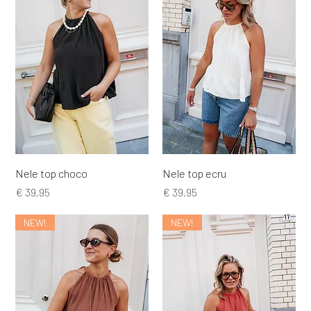
Nele top choco
Nele top ecru
Prijs
Prijs
€ 39,95
€ 39,95
NEW!
NEW!