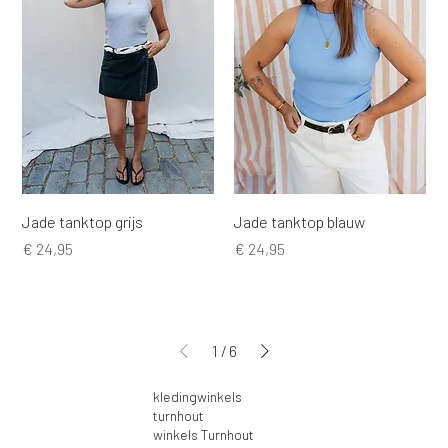
Jade tanktop grijs
Jade tanktop blauw
Prijs
Prijs
€ 24,95
€ 24,95
1
/
6
kledingwinkels
turnhout
winkels Turnhout