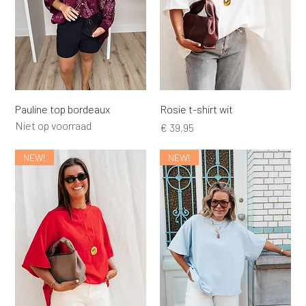
Pauline top bordeaux
Rosie t-shirt wit
Niet op voorraad
Prijs
€ 39,95
NEW!
NEW!