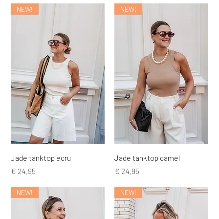
NEW!
NEW!
Jade tanktop ecru
Jade tanktop camel
Prijs
Prijs
€ 24,95
€ 24,95
NEW!
NEW!