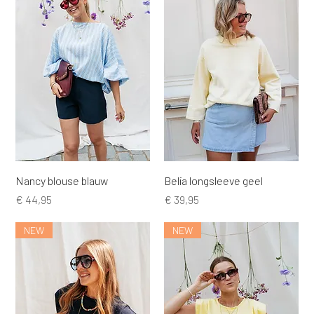
Nancy blouse blauw
Belia longsleeve geel
Prijs
Prijs
€ 44,95
€ 39,95
NEW
NEW