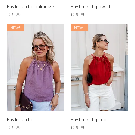
Fay linnen top zalmroze
Fay linnen top zwart
Prijs
Prijs
€ 39,95
€ 39,95
NEW!
NEW!
Fay linnen top lila
Fay linnen top rood
Prijs
Prijs
€ 39,95
€ 39,95