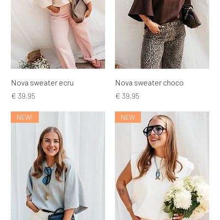
Nova sweater ecru
Nova sweater choco
Prijs
Prijs
€ 39,95
€ 39,95
NEW!
NEW