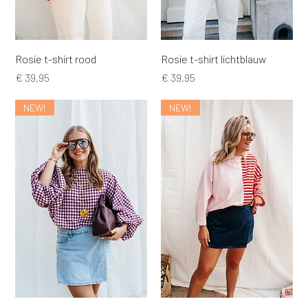
Rosie t-shirt rood
Rosie t-shirt lichtblauw
Prijs
Prijs
€ 39,95
€ 39,95
NEW!
NEW!