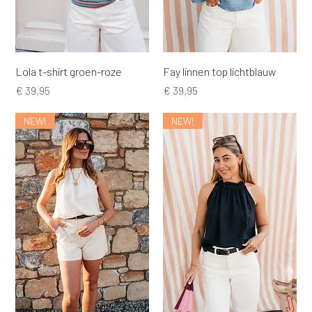
Lola t-shirt groen-roze
Fay linnen top lichtblauw
Prijs
Prijs
€ 39,95
€ 39,95
NEW!
NEW!