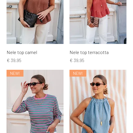
Nele top camel
Nele top terracotta
Prijs
Prijs
€ 39,95
€ 39,95
NEW!
NEW!