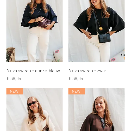
Nova sweater donkerblauw
Nova sweater zwart
Prijs
Prijs
€ 39,95
€ 39,95
NEW!
NEW!