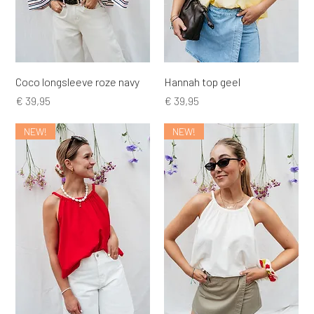
Coco longsleeve roze navy
Hannah top geel
Prijs
Prijs
€ 39,95
€ 39,95
NEW!
NEW!