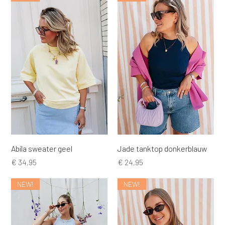
Abila sweater geel
Jade tanktop donkerblauw
Prijs
Prijs
€ 34,95
€ 24,95
NEW!
NEW!