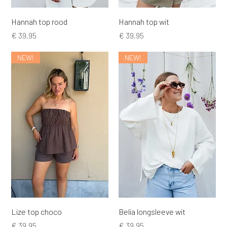
Hannah top rood
Hannah top wit
Prijs
Prijs
€ 39,95
€ 39,95
NEW!
NEW!
Lize top choco
Belia longsleeve wit
Prijs
Prijs
€ 39,95
€ 39,95