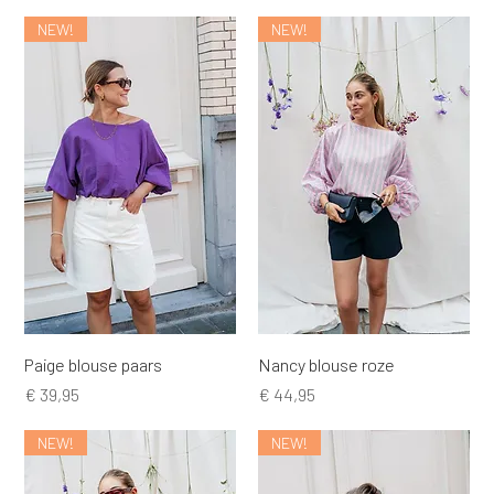
NEW!
NEW!
Paige blouse paars
Nancy blouse roze
Prijs
Prijs
€ 39,95
€ 44,95
NEW!
NEW!