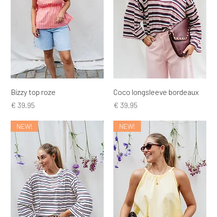
Bizzy top roze
Coco longsleeve bordeaux
Prijs
Prijs
€ 39,95
€ 39,95
NEW!
NEW!