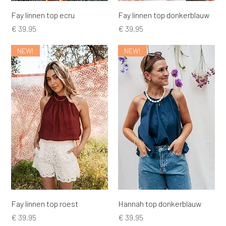
Fay linnen top ecru
Fay linnen top donkerblauw
Prijs
Prijs
€ 39,95
€ 39,95
NEW!
NEW!
Fay linnen top roest
Hannah top donkerblauw
Prijs
Prijs
€ 39,95
€ 39,95