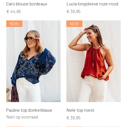
Caro blouse bordeaux
Lucia longsleeve roze-rood
Prijs
Prijs
€ 44,95
€ 39,95
NEW!
NEW!
Pauline top donkerblauw
Nele top roest
Niet op voorraad
Prijs
€ 39,95