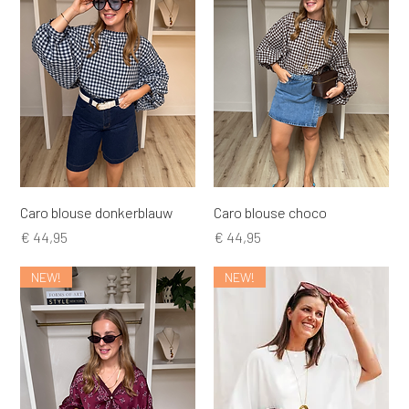
Caro blouse donkerblauw
Caro blouse choco
Prijs
Prijs
€ 44,95
€ 44,95
NEW!
NEW!