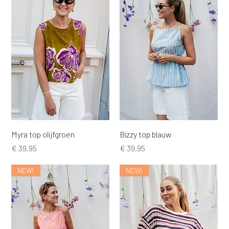
Myra top olijfgroen
Bizzy top blauw
Prijs
Prijs
€ 39,95
€ 39,95
NEW!
NEW!