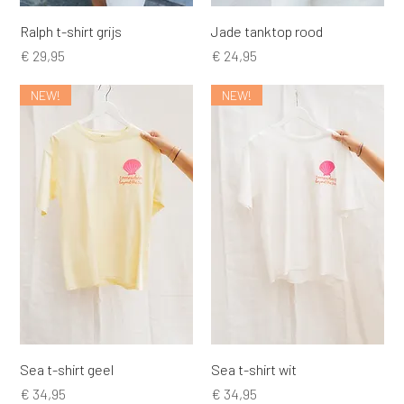
Ralph t-shirt grijs
Jade tanktop rood
Prijs
Prijs
€ 29,95
€ 24,95
NEW!
NEW!
Sea t-shirt geel
Sea t-shirt wit
Prijs
Prijs
€ 34,95
€ 34,95