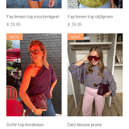
Fay linnen top mosterdgeel
Fay linnen top olijfgroen
Prijs
Prijs
€ 39,95
€ 39,95
NEW!
NEW!
Sofie top bordeaux-
Caro blouse prune