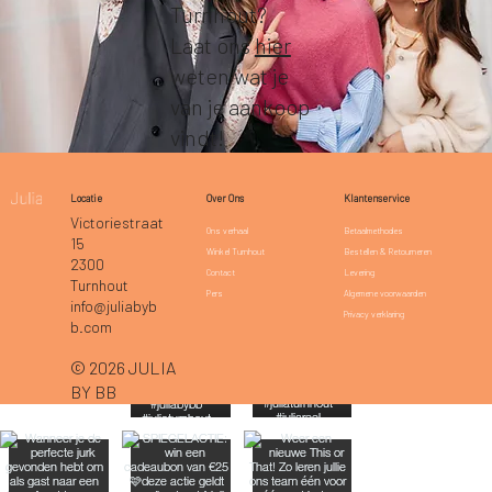
Turnhout?
Laat ons
hier
weten wat je
van je aankoop
vindt!
Klantenservice
Locatie
Over Ons
Victoriestraat
Betaalmethodes
Ons verhaal
15
Bestellen & Retourneren
Winkel Turnhout
2300
Levering
Contact
Turnhout
Algemene voorwaarden
Pers
info@juliabyb
Privacy verklaring
b.com
© 2026 JULIA
BY BB