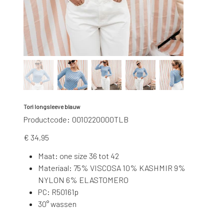
Tori longsleeve blauw
Productcode
Productcode:
0010220000TLB
0010220000TLB
Prijs
€ 34,95
Maat: one size 36 tot 42
Materiaal: 75% VISCOSA 10% KASHMIR 9%
NYLON 6% ELASTOMERO
PC: R50161p
30° wassen