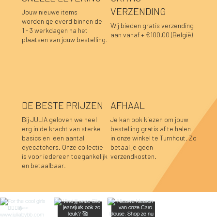
VERZENDING
Jouw nieuwe items
worden geleverd binnen de
Wij bieden gratis verzending
1 - 3 werkdagen na het
aan vanaf + €100,00 (België)
plaatsen van jouw bestelling.
DE BESTE PRIJZEN
AFHAAL
Bij JULIA geloven we heel
Je kan ook kiezen om jouw
erg in de kracht van sterke
bestelling gratis af te halen
basics en een aantal
in onze winkel te Turnhout. Zo
Lara sweater bordeaux
Luka sweater grijs
Luka rok grijs
Hannah top prune
Hannah top choco
Caro blouse beige
Caro blouse kaki
Caro blouse donkerblauw
Pauline top bordeaux
Lucia longsleeve roze-rood
Sofie top bordeaux-donkerblauw
Caro blouse prune
Caro blouse choco
Caro blouse bordeaux
Pauline top donkerblauw
eyecatchers. Onze collectie
betaal je geen
is voor iedereen toegankelijk
verzendkosten.
Niet op voorraad
Niet op voorraad
Niet op voorraad
Niet op voorraad
Niet op voorraad
Prijs
Prijs
Prijs
Prijs
Prijs
Prijs
Prijs
Prijs
Prijs
Prijs
€ 39,95
€ 39,95
€ 34,95
€ 39,95
€ 39,95
€ 44,95
€ 44,95
€ 44,95
€ 59,95
€ 39,95
en betaalbaar.