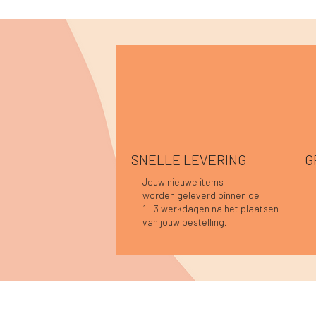
SNELLE LEVERING
G
Jouw nieuwe items
worden geleverd binnen de
Snel overzicht
Snel overzicht
Snel overzicht
Sofie top bordeaux-donkerblauw
Caro blouse kaki
Caro blouse bordeaux
Han
Car
Luc
1 - 3 werkdagen na het plaatsen
Prijs
Prijs
Prijs
Prij
Prij
Prij
€ 34,95
€ 44,95
€ 44,95
€ 3
€ 4
€ 3
van jouw bestelling.