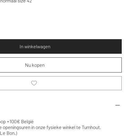
t normaal size 42
In winkelwagen
Nu kopen
koop +100€ België
e openingsuren in onze fysieke winkel te Turnhout,
 Le Bon.)