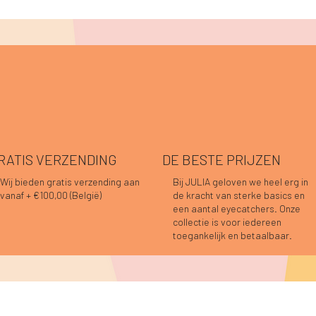
RATIS VERZENDING
DE BESTE PRIJZEN
Wij bieden gratis verzending aan
Bij JULIA geloven we heel erg in
vanaf + €100,00 (België)
de kracht van sterke basics en
Snel overzicht
Snel overzicht
Snel overzicht
Snel overzicht
Snel overzicht
Snel overzicht
nah top prune
o blouse donkerblauw
ia longsleeve roze-rood
Hannah top choco
Caro blouse choco
Caro blouse prune
een aantal eyecatchers. Onze
Niet op voorraad
s
s
s
Prijs
Prijs
9,95
4,95
9,95
€ 39,95
€ 44,95
collectie is voor iedereen
toegankelijk en betaalbaar.