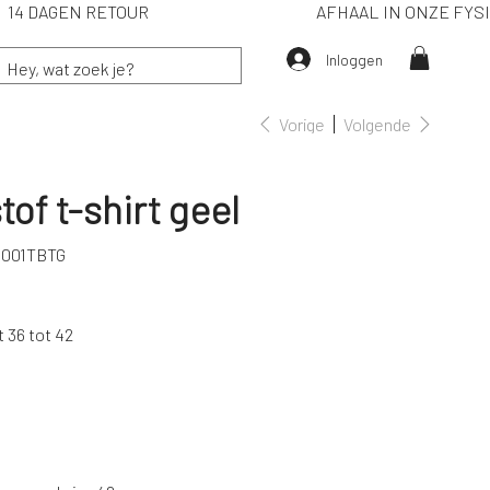
IË) 14 DAGEN RETOUR
AFHAAL IN ONZE F
Inloggen
Vorige
Volgende
tof t-shirt geel
0001TBTG
1TBTG
t 36 tot 42