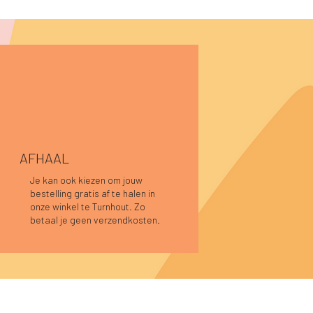
AFHAAL
Je kan ook kiezen om jouw
bestelling gratis af te halen in
Snel overzicht
Snel overzicht
Snel overzicht
Caro blouse beige
Pauline top bordeaux
Pauline top donkerblauw
onze winkel te Turnhout. Zo
Niet op voorraad
Prijs
Prijs
€ 44,95
€ 59,95
betaal je geen verzendkosten.