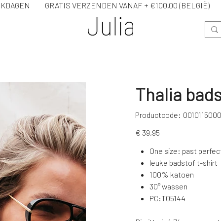
WERKDAGEN GRATIS VERZENDEN VANAF + €100,00 (BELG
Thalia bads
Productcode
Productcode:
001011500
001011500000
Prijs
€ 39,95
One size: past perfec
leuke badstof t-shirt
100% katoen
30° wassen
PC:T05144