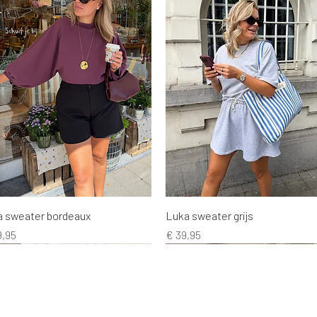
Snel overzicht
Snel overzicht
a sweater bordeaux
Luka sweater grijs
s
Prijs
9,95
€ 39,95
EW!
EW!
EW!
NEW!
NEW!
NEW!