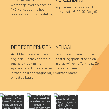
Jouw nieuwe items
worden geleverd binnen de
Wij bieden gratis verzending
1 - 3 werkdagen na het
aan vanaf + €100,00 (België)
plaatsen van jouw bestelling.
DE BESTE PRIJZEN
AFHAAL
Bij JULIA geloven we heel
Je kan ook kiezen om jouw
erg in de kracht van sterke
bestelling gratis af te halen
basics en een aantal
in onze winkel te Turnhout. Zo
Lara sweater bordeaux
Luka sweater grijs
Luka rok grijs
Sofie top bordeaux-donkerblauw
Hannah top prune
Hannah top choco
Caro blouse beige
Caro blouse kaki
Caro blouse donkerblauw
Caro blouse choco
Pauline top bordeaux
Lucia longsleeve roze-rood
Caro blouse prune
Caro blouse bordeaux
Pauline top donkerblauw
eyecatchers. Onze collectie
betaal je geen
is voor iedereen toegankelijk
verzendkosten.
Niet op voorraad
Niet op voorraad
Niet op voorraad
Prijs
Prijs
Prijs
Prijs
Prijs
Prijs
Prijs
Prijs
Prijs
Prijs
Prijs
Prijs
€ 39,95
€ 39,95
€ 34,95
€ 34,95
€ 39,95
€ 39,95
€ 44,95
€ 44,95
€ 44,95
€ 44,95
€ 59,95
€ 39,95
en betaalbaar.