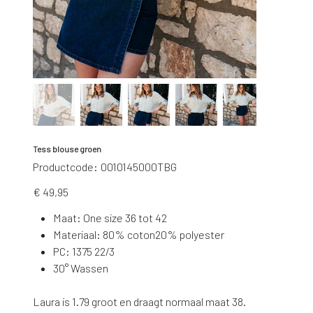
Tess blouse groen
Productcode
Productcode:
0010145000TBG
0010145000TBG
Prijs
€ 49,95
Maat: One size 36 tot 42
Materiaal: 80% coton20% polyester
PC: 1375 22/3
30° Wassen
Laura is 1.79 groot en draagt normaal maat 38.