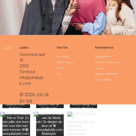
Laat ons
hier
weten wat je
van je aankoop
vindt!
Klantenservice
Locatie
Over Ons
Victoriestraat
Betaalmethodes
Ons verhaal
15
Bestellen & Retourneren
Winkel Turnhout
2300
Levering
Contact
Turnhout
Algemene voorwaarden
Pers
info@juliabyb
Privacy verklaring
b.com
© 2026 JULIA
BY BB