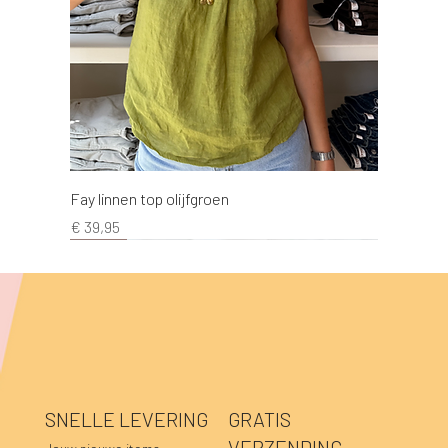
Fay linnen top olijfgroen
Prijs
€ 39,95
NEW!
NEW!
NEW!
NEW!
NEW!
NEW!
NEW!
NEW!
NEW!
NEW!
NEW!
NEW!
NEW!
NEW!
NEW!
SNELLE LEVERING
GRATIS
VERZENDING