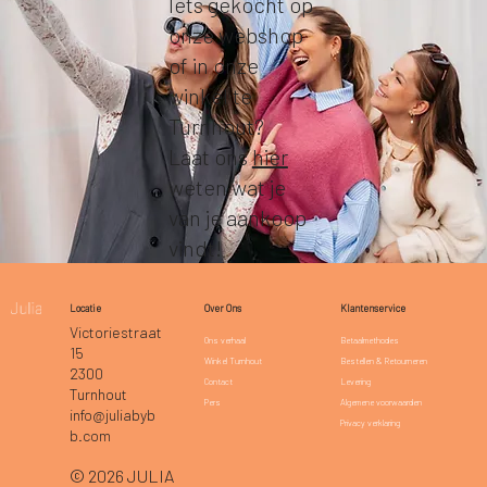
Iets gekocht op
onze webshop
of in onze
winkel te
Turnhout?
Laat ons
hier
weten wat je
van je aankoop
vindt!
Klantenservice
Locatie
Over Ons
Victoriestraat
Betaalmethodes
Ons verhaal
15
Bestellen & Retourneren
Winkel Turnhout
2300
Levering
Contact
Turnhout
Algemene voorwaarden
Pers
info@juliabyb
Privacy verklaring
b.com
© 2026 JULIA