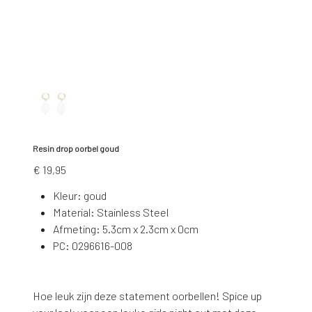
Resin drop oorbel goud
Prijs
€ 19,95
Kleur: goud
Material: Stainless Steel
Afmeting: 5.3cm x 2.3cm x 0cm
PC: 0296616-008
Hoe leuk zijn deze statement oorbellen! Spice up