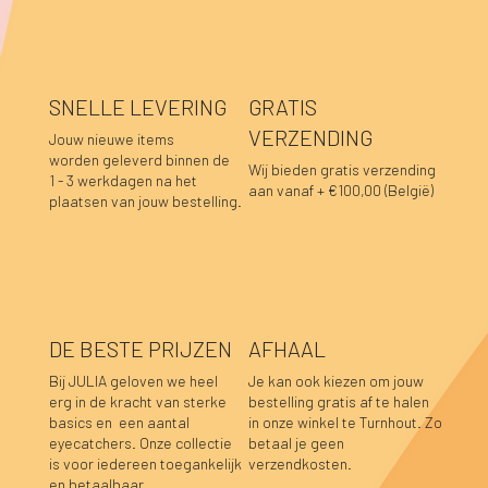
SNELLE LEVERING
GRATIS
VERZENDING
Jouw nieuwe items
worden geleverd binnen de
Wij bieden gratis verzending
1 - 3 werkdagen na het
aan vanaf + €100,00 (België)
plaatsen van jouw bestelling.
DE BESTE PRIJZEN
AFHAAL
Bij JULIA geloven we heel
Je kan ook kiezen om jouw
erg in de kracht van sterke
bestelling gratis af te halen
basics en een aantal
in onze winkel te Turnhout. Zo
Blair sweaterjurk zwart
Blair sweaterjurk aubergine
Fay linnen top mosterdgeel
Fay linnen top olijfgroen
Lara sweater bordeaux
Hannah top prune
Hannah top choco
Caro blouse beige
Caro blouse kaki
Caro blouse donkerblauw
Caro blouse choco
Luka sweater grijs
Luka rok grijs
Sofie top bordeaux-donkerblauw
Caro blouse prune
eyecatchers. Onze collectie
betaal je geen
is voor iedereen toegankelijk
verzendkosten.
Niet op voorraad
Niet op voorraad
Niet op voorraad
Niet op voorraad
Prijs
Prijs
Prijs
Prijs
Prijs
Prijs
Prijs
Prijs
Prijs
Prijs
Prijs
€ 49,95
€ 49,95
€ 39,95
€ 39,95
€ 39,95
€ 39,95
€ 39,95
€ 44,95
€ 44,95
€ 44,95
€ 44,95
en betaalbaar.