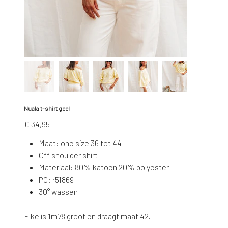
Nuala t-shirt geel
Prijs
€ 34,95
Maat: one size 36 tot 44
Off shoulder shirt
Materiaal: 80% katoen 20% polyester
PC: r51869
30° wassen
Elke is 1m78 groot en draagt maat 42.