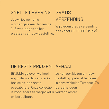
SNELLE LEVERING
GRATIS
VERZENDING
Jouw nieuwe items
worden geleverd binnen de
Wij bieden gratis verzending
1 - 3 werkdagen na het
aan vanaf + €100,00 (België)
plaatsen van jouw bestelling.
DE BESTE PRIJZEN
AFHAAL
Bij JULIA geloven we heel
Je kan ook kiezen om jouw
erg in de kracht van sterke
bestelling gratis af te halen
basics en een aantal
in onze winkel te Turnhout. Zo
Lara sweater bordeaux
Luka sweater grijs
Luka rok grijs
Hannah top prune
Hannah top choco
Caro blouse beige
Caro blouse kaki
Caro blouse donkerblauw
Pauline top bordeaux
Caro blouse bordeaux
Lucia longsleeve roze-rood
Sofie top bordeaux-donkerblauw
Caro blouse prune
Caro blouse choco
Pauline top donkerblauw
eyecatchers. Onze collectie
betaal je geen
is voor iedereen toegankelijk
verzendkosten.
Niet op voorraad
Niet op voorraad
Niet op voorraad
Niet op voorraad
Prijs
Prijs
Prijs
Prijs
Prijs
Prijs
Prijs
Prijs
Prijs
Prijs
Prijs
€ 39,95
€ 39,95
€ 34,95
€ 39,95
€ 39,95
€ 44,95
€ 44,95
€ 44,95
€ 59,95
€ 44,95
€ 39,95
en betaalbaar.