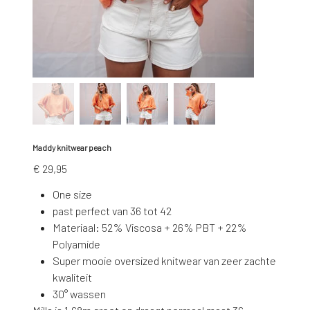
Maddy knitwear peach
Prijs
€ 29,95
One size
past perfect van 36 tot 42
Materiaal: 52% Viscosa + 26% PBT + 22%
Polyamide
Super mooie oversized knitwear van zeer zachte
kwaliteit
30° wassen