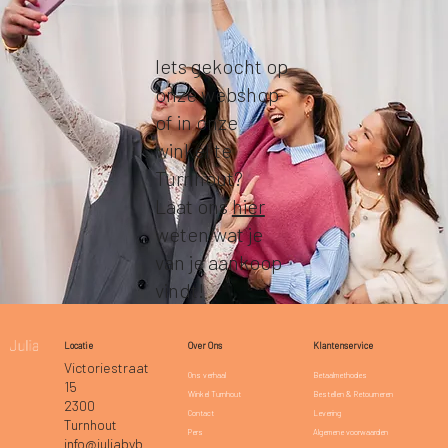
Iets gekocht op
onze webshop
of in onze
winkel te
Turnhout?
Laat ons
hier
weten wat je
van je aankoop
vindt!
Klantenservice
Locatie
Over Ons
Victoriestraat
Betaalmethodes
Ons verhaal
15
Bestellen & Retourneren
Winkel Turnhout
2300
Levering
Contact
Turnhout
Algemene voorwaarden
Pers
info@juliabyb