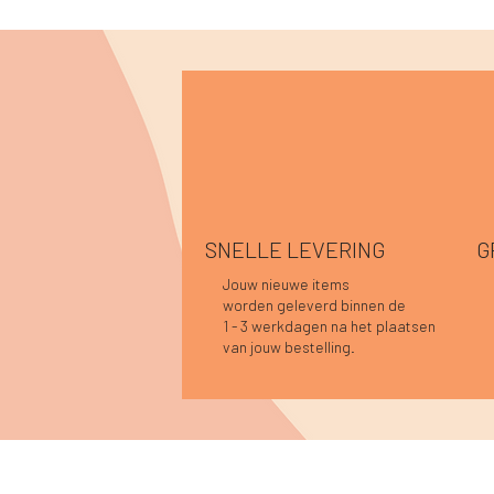
SNELLE LEVERING
G
Jouw nieuwe items
worden geleverd binnen de
Snel overzicht
Snel overzicht
Snel overzicht
Sofie top bordeaux-donkerblauw
Caro blouse kaki
Lucia longsleeve roze-rood
Han
Car
Car
1 - 3 werkdagen na het plaatsen
Nie
Prijs
Prijs
Prijs
Prij
Prij
€ 34,95
€ 44,95
€ 39,95
€ 3
€ 4
van jouw bestelling.