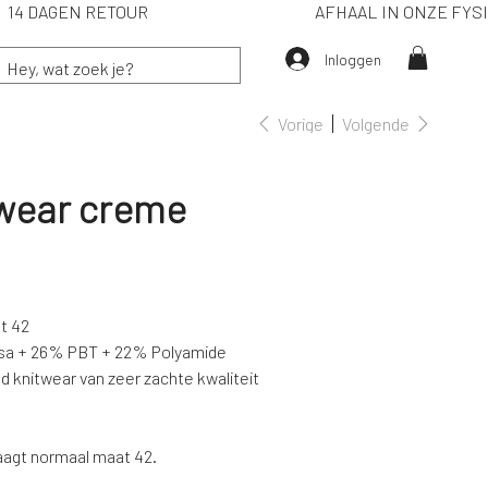
IË) 14 DAGEN RETOUR
AFHAAL IN ONZE F
Inloggen
Vorige
Volgende
wear creme
ot 42
osa + 26% PBT + 22% Polyamide
 knitwear van zeer zachte kwaliteit
draagt normaal maat 42.