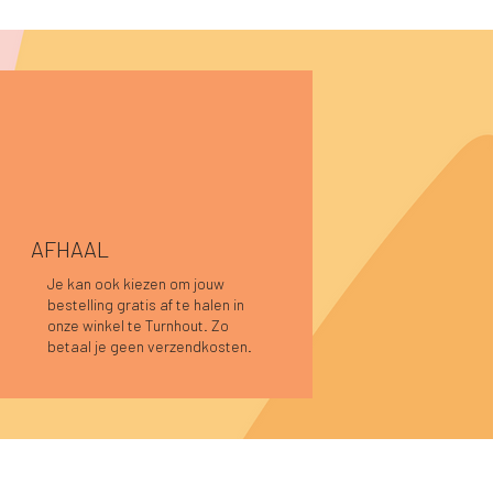
AFHAAL
Je kan ook kiezen om jouw
bestelling gratis af te halen in
Snel overzicht
Snel overzicht
Snel overzicht
Caro blouse beige
Pauline top bordeaux
Pauline top donkerblauw
onze winkel te Turnhout. Zo
Niet op voorraad
Prijs
Prijs
€ 44,95
€ 59,95
betaal je geen verzendkosten.