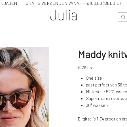
WERKDAGEN GRATIS VERZENDEN VANAF + €100,00 (BELG
Maddy knit
Prijs
€ 29,95
One size
past perfect van 36 t
Materiaal: 52% Visc
Super mooie oversized
30° wassen
Birgitte is 1.74 groot en 