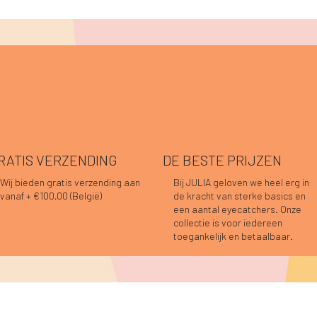
RATIS VERZENDING
DE BESTE PRIJZEN
Wij bieden gratis verzending aan
Bij JULIA geloven we heel erg in
vanaf + €100,00 (België)
de kracht van sterke basics en
Snel overzicht
Snel overzicht
Snel overzicht
Snel overzicht
Snel overzicht
Snel overzicht
nah top prune
o blouse donkerblauw
o blouse prune
Hannah top choco
Caro blouse choco
Caro blouse bordeaux
een aantal eyecatchers. Onze
t op voorraad
Niet op voorraad
s
s
Prijs
Prijs
9,95
4,95
€ 39,95
€ 44,95
collectie is voor iedereen
toegankelijk en betaalbaar.