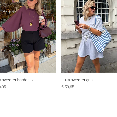
Snel overzicht
Snel overzicht
a sweater bordeaux
Luka sweater grijs
s
Prijs
9,95
€ 39,95
EW!
EW!
EW!
NEW!
NEW!
NEW!