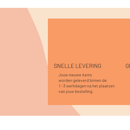
SNELLE LEVERING
G
Jouw nieuwe items
worden geleverd binnen de
Snel overzicht
Snel overzicht
Snel overzicht
Hannah top prune
Caro blouse donkerblauw
Sofie top bordeaux-donkerblauw
Han
Car
Car
1 - 3 werkdagen na het plaatsen
Niet op voorraad
Nie
Prijs
Prijs
Prij
Prij
€ 39,95
€ 44,95
€ 3
€ 4
van jouw bestelling.