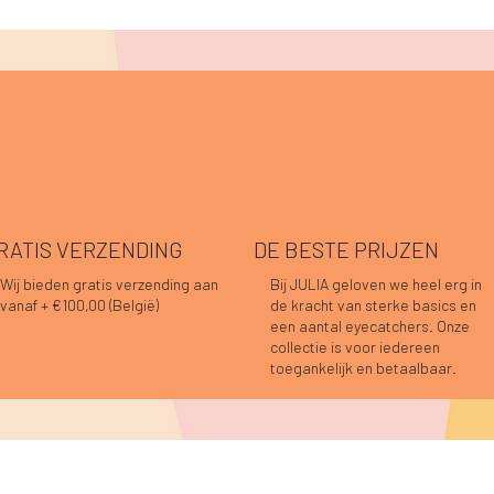
RATIS VERZENDING
DE BESTE PRIJZEN
Wij bieden gratis verzending aan
Bij JULIA geloven we heel erg in
vanaf + €100,00 (België)
de kracht van sterke basics en
Snel overzicht
Snel overzicht
Snel overzicht
Snel overzicht
Snel overzicht
Snel overzicht
nah top choco
o blouse choco
o blouse prune
Caro blouse beige
Pauline top bordeaux
Caro blouse bordeaux
een aantal eyecatchers. Onze
t op voorraad
Niet op voorraad
s
s
Prijs
Prijs
9,95
4,95
€ 44,95
€ 59,95
collectie is voor iedereen
toegankelijk en betaalbaar.