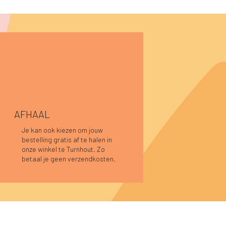
AFHAAL
Je kan ook kiezen om jouw
bestelling gratis af te halen in
Snel overzicht
Snel overzicht
Snel overzicht
Caro blouse kaki
Lucia longsleeve roze-rood
Pauline top donkerblauw
onze winkel te Turnhout. Zo
Niet op voorraad
Prijs
Prijs
€ 44,95
€ 39,95
betaal je geen verzendkosten.