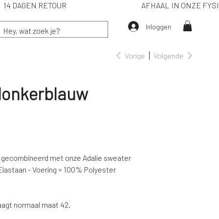
IË) 14 DAGEN RETOUR
AFHAAL IN ONZE F
Inloggen
Vorige
Volgende
 donkerblauw
 gecombineerd met onze Adalie sweater
lastaan - Voering = 100% Polyester
draagt normaal maat 42.