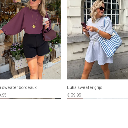
Snel overzicht
Snel overzicht
a sweater bordeaux
Luka sweater grijs
s
Prijs
9,95
€ 39,95
EW!
EW!
EW!
NEW!
NEW!
NEW!