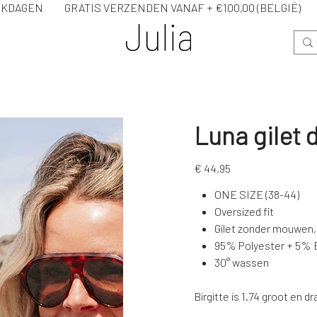
WERKDAGEN GRATIS VERZENDEN VANAF + €100,00 (BELG
Luna gilet
Prijs
€ 44,95
ONE SIZE (38-44)
Oversized fit
Gilet zonder mouwen,
95% Polyester + 5% E
30° wassen
Birgitte is 1.74 groot en 