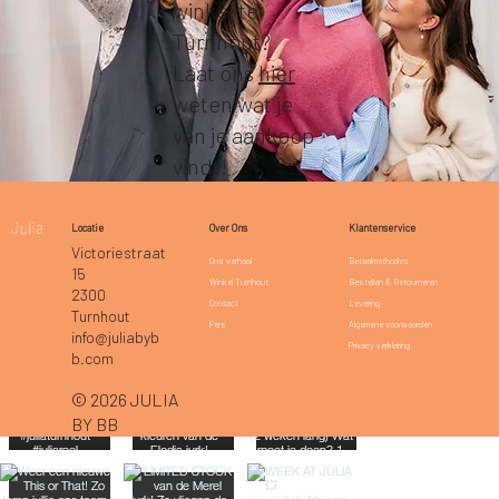
winkel te
Turnhout?
Laat ons
hier
weten wat je
van je aankoop
vindt!
Klantenservice
Locatie
Over Ons
Victoriestraat
Betaalmethodes
Ons verhaal
15
Bestellen & Retourneren
Winkel Turnhout
2300
Levering
Contact
Turnhout
Algemene voorwaarden
Pers
info@juliabyb
Privacy verklaring
b.com
© 2026 JULIA
BY BB