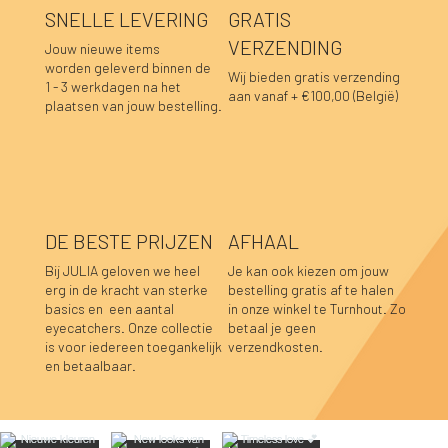
SNELLE LEVERING
GRATIS
VERZENDING
Jouw nieuwe items
worden geleverd binnen de
Wij bieden gratis verzending
1 - 3 werkdagen na het
aan vanaf + €100,00 (België)
plaatsen van jouw bestelling.
DE BESTE PRIJZEN
AFHAAL
Bij JULIA geloven we heel
Je kan ook kiezen om jouw
erg in de kracht van sterke
bestelling gratis af te halen
basics en een aantal
in onze winkel te Turnhout. Zo
Hannah top choco
Caro blouse beige
Caro blouse kaki
Caro blouse donkerblauw
Caro blouse choco
Pauline top bordeaux
Lucia longsleeve roze-rood
Gitta jurk gestreept donkerblauw
Ana jurk choco
Ana jurk olijfgroen
Nele top roest
Billy ketting lichtblauw
Caro blouse prune
Caro blouse bordeaux
Pauline top donkerblauw
eyecatchers. Onze collectie
betaal je geen
is voor iedereen toegankelijk
verzendkosten.
Niet op voorraad
Niet op voorraad
Niet op voorraad
Prijs
Prijs
Prijs
Prijs
Prijs
Prijs
Prijs
Prijs
Prijs
Prijs
Prijs
Prijs
€ 39,95
€ 44,95
€ 44,95
€ 44,95
€ 44,95
€ 59,95
€ 39,95
€ 44,95
€ 44,95
€ 44,95
€ 39,95
€ 29,95
en betaalbaar.