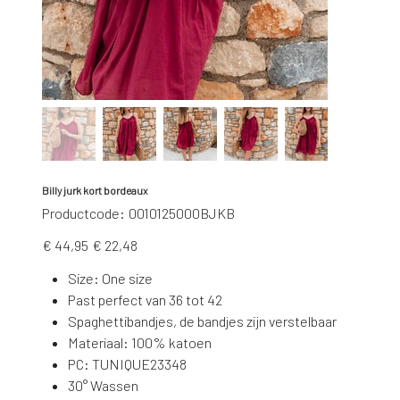
Billy jurk kort bordeaux
Productcode
Productcode:
0010125000BJKB
0010125000BJKB
Originele
Verkoopprijs
€ 44,95
€ 22,48
prijs
Size: One size
Past perfect van 36 tot 42
Spaghettibandjes, de bandjes zijn verstelbaar
Materiaal: 100% katoen
PC: TUNIQUE23348
30° Wassen