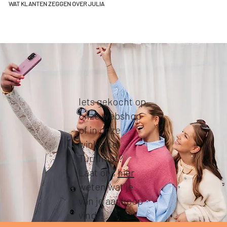
WAT KLANTEN ZEGGEN OVER JULIA
Iets gekocht op
onze webshop
of in onze
winkel te
Turnhout?
Laat ons
hier
weten wat je
van je aankoop
vindt!