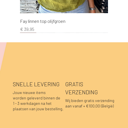
Fay linnen top olijfgroen
Prijs
€ 39,95
NEW!
NEW!
NEW!
NEW!
NEW!
NEW!
NEW!
NEW!
NEW!
NEW!
NEW!
NEW!
NEW!
NEW!
NEW!
SNELLE LEVERING
GRATIS
VERZENDING
Jouw nieuwe items
worden geleverd binnen de
Wij bieden gratis verzending
1 - 3 werkdagen na het
aan vanaf + €100,00 (België)
plaatsen van jouw bestelling.