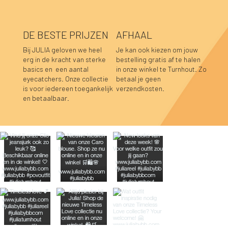
DE BESTE PRIJZEN
AFHAAL
Bij JULIA geloven we heel
Je kan ook kiezen om jouw
erg in de kracht van sterke
bestelling gratis af te halen
basics en een aantal
in onze winkel te Turnhout. Zo
Lara sweater bordeaux
Luka sweater grijs
Luka rok grijs
Sofie top bordeaux-donkerblauw
Hannah top prune
Hannah top choco
Caro blouse beige
Caro blouse kaki
Caro blouse donkerblauw
Caro blouse choco
Pauline top bordeaux
Lucia longsleeve roze-rood
Caro blouse prune
Caro blouse bordeaux
Pauline top donkerblauw
eyecatchers. Onze collectie
betaal je geen
is voor iedereen toegankelijk
verzendkosten.
Niet op voorraad
Niet op voorraad
Niet op voorraad
Prijs
Prijs
Prijs
Prijs
Prijs
Prijs
Prijs
Prijs
Prijs
Prijs
Prijs
Prijs
€ 39,95
€ 39,95
€ 34,95
€ 34,95
€ 39,95
€ 39,95
€ 44,95
€ 44,95
€ 44,95
€ 44,95
€ 59,95
€ 39,95
en betaalbaar.