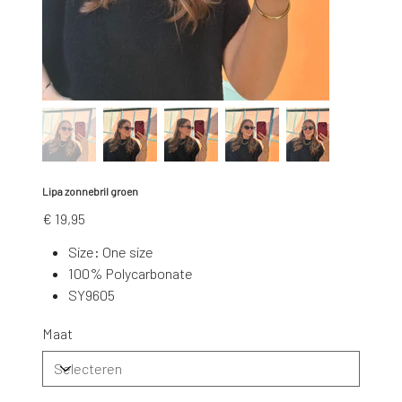
Lipa zonnebril groen
Prijs
€ 19,95
Size: One size
100% Polycarbonate
SY9605
Maat