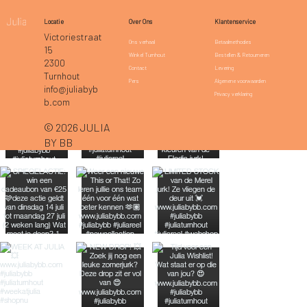
Klantenservice
Locatie
Over Ons
Victoriestraat
Betaalmethodes
Ons verhaal
15
Bestellen & Retourneren
Winkel Turnhout
2300
Levering
Contact
Turnhout
Algemene voorwaarden
Pers
info@juliabyb
Privacy verklaring
b.com
© 2026 JULIA
BY BB