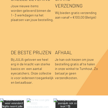
VERZENDING
Jouw nieuwe items
worden geleverd binnen de
Wij bieden gratis verzending
1 - 3 werkdagen na het
aan vanaf + €100,00 (België)
plaatsen van jouw bestelling.
DE BESTE PRIJZEN
AFHAAL
Bij JULIA geloven we heel
Je kan ook kiezen om jouw
erg in de kracht van sterke
bestelling gratis af te halen
basics en een aantal
in onze winkel te Turnhout. Zo
Blair sweaterjurk zwart
Blair sweaterjurk aubergine
Fay linnen top mosterdgeel
Fay linnen top olijfgroen
Lara sweater bordeaux
Hannah top prune
Hannah top choco
Caro blouse beige
Caro blouse kaki
Caro blouse donkerblauw
Caro blouse choco
Luka sweater grijs
Luka rok grijs
Sofie top bordeaux-donkerblauw
Caro blouse prune
eyecatchers. Onze collectie
betaal je geen
is voor iedereen toegankelijk
verzendkosten.
Niet op voorraad
Niet op voorraad
Niet op voorraad
Niet op voorraad
Prijs
Prijs
Prijs
Prijs
Prijs
Prijs
Prijs
Prijs
Prijs
Prijs
Prijs
€ 49,95
€ 49,95
€ 39,95
€ 39,95
€ 39,95
€ 39,95
€ 39,95
€ 44,95
€ 44,95
€ 44,95
€ 44,95
en betaalbaar.