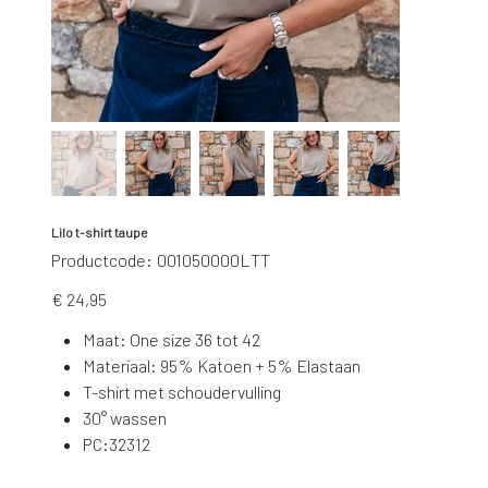
Lilo t-shirt taupe
Productcode
Productcode:
001050000LTT
001050000LTT
Prijs
€ 24,95
Maat: One size 36 tot 42
Materiaal: 95% Katoen + 5% Elastaan
T-shirt met schoudervulling
30° wassen
PC:32312