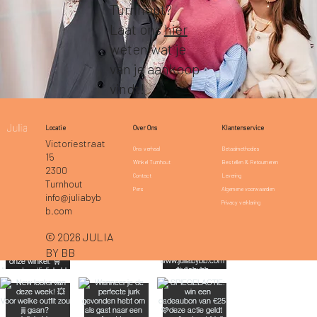
Turnhout?
Laat ons
hier
weten wat je
van je aankoop
vindt!
Klantenservice
Locatie
Over Ons
Victoriestraat
Betaalmethodes
Ons verhaal
15
Bestellen & Retourneren
Winkel Turnhout
2300
Levering
Contact
Turnhout
Algemene voorwaarden
Pers
info@juliabyb
Privacy verklaring
b.com
© 2026 JULIA
BY BB