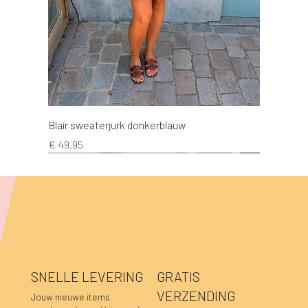
Blair sweaterjurk donkerblauw
Prijs
€ 49,95
NEW!
NEW!
NEW!
NEW!
NEW!
NEW!
NEW!
NEW!
NEW!
NEW!
NEW!
NEW!
NEW!
NEW!
NEW!
SNELLE LEVERING
GRATIS
VERZENDING
Jouw nieuwe items