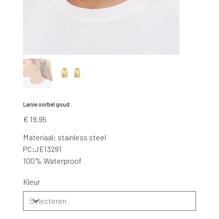
Lanie oorbel goud
Prijs
€ 19,95
Materiaal: stainless steel
PC:JE13291
100% Waterproof
Kleur