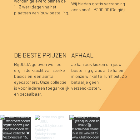
worden geleverd binnen de
Wij bieden gratis verzending
1 - 3 werkdagen na het
aan vanaf + €100,00 (België)
plaatsen van jouw bestelling.
DE BESTE PRIJZEN
AFHAAL
Bij JULIA geloven we heel
Je kan ook kiezen om jouw
erg in de kracht van sterke
bestelling gratis af te halen
basics en een aantal
in onze winkel te Turnhout. Zo
Blair sweaterjurk zwart
Blair sweaterjurk aubergine
Fay linnen top mosterdgeel
Fay linnen top olijfgroen
Lara sweater bordeaux
Hannah top prune
Hannah top choco
Caro blouse beige
Caro blouse kaki
Caro blouse donkerblauw
Caro blouse choco
Luka sweater grijs
Luka rok grijs
Sofie top bordeaux-donkerblauw
Caro blouse prune
eyecatchers. Onze collectie
betaal je geen
is voor iedereen toegankelijk
verzendkosten.
Niet op voorraad
Niet op voorraad
Niet op voorraad
Niet op voorraad
Prijs
Prijs
Prijs
Prijs
Prijs
Prijs
Prijs
Prijs
Prijs
Prijs
Prijs
€ 49,95
€ 49,95
€ 39,95
€ 39,95
€ 39,95
€ 39,95
€ 39,95
€ 44,95
€ 44,95
€ 44,95
€ 44,95
en betaalbaar.