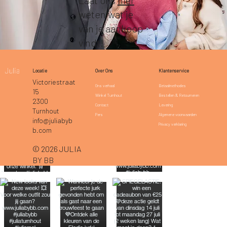
weten wat je
van je aankoop
vindt!
Klantenservice
Locatie
Over Ons
Victoriestraat
Betaalmethodes
Ons verhaal
15
Bestellen & Retourneren
Winkel Turnhout
2300
Levering
Contact
Turnhout
Algemene voorwaarden
Pers
info@juliabyb
Privacy verklaring
b.com
© 2026 JULIA
BY BB