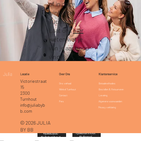
of in onze
winkel te
Turnhout?
Laat ons
hier
weten wat je
van je aankoop
vindt!
Klantenservice
Locatie
Over Ons
Victoriestraat
Betaalmethodes
Ons verhaal
15
Bestellen & Retourneren
Winkel Turnhout
2300
Levering
Contact
Turnhout
Algemene voorwaarden
Pers
info@juliabyb
Privacy verklaring
b.com
© 2026 JULIA
BY BB