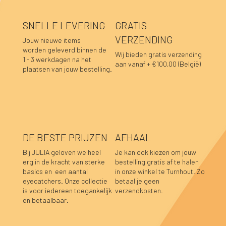
SNELLE LEVERING
GRATIS
VERZENDING
Jouw nieuwe items
worden geleverd binnen de
Wij bieden gratis verzending
1 - 3 werkdagen na het
aan vanaf + €100,00 (België)
plaatsen van jouw bestelling.
DE BESTE PRIJZEN
AFHAAL
Bij JULIA geloven we heel
Je kan ook kiezen om jouw
erg in de kracht van sterke
bestelling gratis af te halen
basics en een aantal
in onze winkel te Turnhout. Zo
Lara sweater bordeaux
Luka sweater grijs
Luka rok grijs
Hannah top prune
Hannah top choco
Caro blouse beige
Caro blouse kaki
Caro blouse donkerblauw
Caro blouse choco
Pauline top bordeaux
Lucia longsleeve roze-rood
Sofie top bordeaux-donkerblauw
Caro blouse prune
Caro blouse bordeaux
Pauline top donkerblauw
eyecatchers. Onze collectie
betaal je geen
is voor iedereen toegankelijk
verzendkosten.
Niet op voorraad
Niet op voorraad
Niet op voorraad
Niet op voorraad
Prijs
Prijs
Prijs
Prijs
Prijs
Prijs
Prijs
Prijs
Prijs
Prijs
Prijs
€ 39,95
€ 39,95
€ 34,95
€ 39,95
€ 39,95
€ 44,95
€ 44,95
€ 44,95
€ 44,95
€ 59,95
€ 39,95
en betaalbaar.