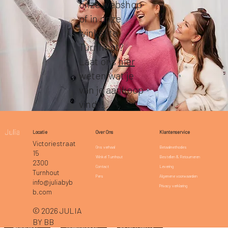
onze webshop
of in onze
winkel te
Turnhout?
Laat ons
hier
weten wat je
van je aankoop
vindt!
Klantenservice
Locatie
Over Ons
Victoriestraat
Betaalmethodes
Ons verhaal
15
Bestellen & Retourneren
Winkel Turnhout
2300
Levering
Contact
Turnhout
Algemene voorwaarden
Pers
info@juliabyb
Privacy verklaring
b.com
© 2026 JULIA
BY BB