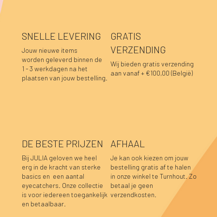
SNELLE LEVERING
GRATIS
VERZENDING
Jouw nieuwe items
worden geleverd binnen de
Wij bieden gratis verzending
1 - 3 werkdagen na het
aan vanaf + €100,00 (België)
plaatsen van jouw bestelling.
DE BESTE PRIJZEN
AFHAAL
Bij JULIA geloven we heel
Je kan ook kiezen om jouw
erg in de kracht van sterke
bestelling gratis af te halen
basics en een aantal
in onze winkel te Turnhout. Zo
Lara sweater bordeaux
Luka sweater grijs
Luka rok grijs
Sofie top bordeaux-donkerblauw
Hannah top prune
Hannah top choco
Caro blouse beige
Caro blouse kaki
Caro blouse donkerblauw
Caro blouse choco
Pauline top bordeaux
Lucia longsleeve roze-rood
Caro blouse prune
Caro blouse bordeaux
Pauline top donkerblauw
eyecatchers. Onze collectie
betaal je geen
is voor iedereen toegankelijk
verzendkosten.
Niet op voorraad
Niet op voorraad
Niet op voorraad
Prijs
Prijs
Prijs
Prijs
Prijs
Prijs
Prijs
Prijs
Prijs
Prijs
Prijs
Prijs
€ 39,95
€ 39,95
€ 34,95
€ 34,95
€ 39,95
€ 39,95
€ 44,95
€ 44,95
€ 44,95
€ 44,95
€ 59,95
€ 39,95
en betaalbaar.