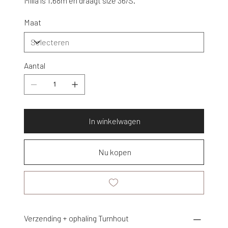
Milla is 1.68m en draagt size 36/S.
Maat
Aantal
In winkelwagen
Nu kopen
Verzending + ophaling Turnhout