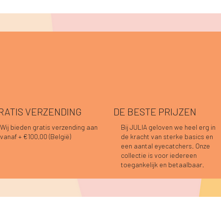
RATIS VERZENDING
DE BESTE PRIJZEN
Wij bieden gratis verzending aan
Bij JULIA geloven we heel erg in
vanaf + €100,00 (België)
de kracht van sterke basics en
Snel overzicht
Snel overzicht
Snel overzicht
Snel overzicht
Snel overzicht
Snel overzicht
o blouse choco
 jurk choco
o blouse prune
Pauline top bordeaux
Ana jurk olijfgroen
Caro blouse bordeaux
een aantal eyecatchers. Onze
t op voorraad
Niet op voorraad
s
s
Prijs
Prijs
4,95
4,95
€ 59,95
€ 44,95
collectie is voor iedereen
toegankelijk en betaalbaar.