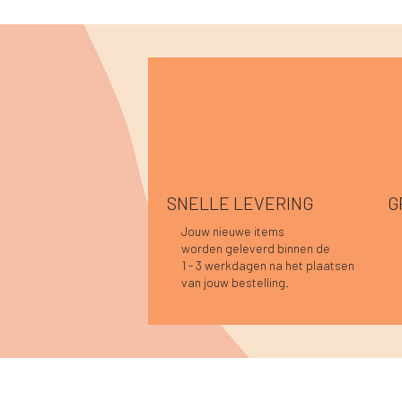
SNELLE LEVERING
G
Jouw nieuwe items
worden geleverd binnen de
Snel overzicht
Snel overzicht
Snel overzicht
Caro blouse donkerblauw
Gitta jurk gestreept donkerblauw
Billy ketting lichtblauw
Car
Ana
Car
1 - 3 werkdagen na het plaatsen
Nie
Prijs
Prijs
Prijs
Prij
Prij
€ 44,95
€ 44,95
€ 29,95
€ 4
€ 4
van jouw bestelling.