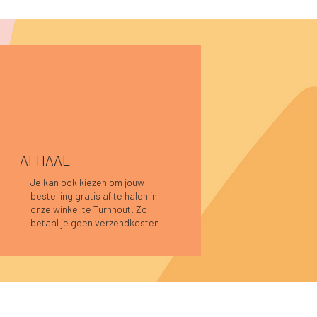
AFHAAL
Je kan ook kiezen om jouw
bestelling gratis af te halen in
Snel overzicht
Snel overzicht
Snel overzicht
Lucia longsleeve roze-rood
Nele top roest
Pauline top donkerblauw
onze winkel te Turnhout. Zo
Niet op voorraad
Prijs
Prijs
€ 39,95
€ 39,95
betaal je geen verzendkosten.