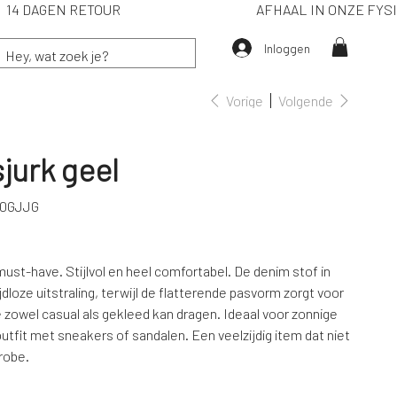
IË) 14 DAGEN RETOUR
AFHAAL IN ONZE F
Inloggen
Vorige
Volgende
sjurk geel
00GJJG
JG
 must-have. Stijlvol en heel comfortabel. De denim stof in
loze uitstraling, terwijl de flatterende pasvorm zorgt voor
 zowel casual als gekleed kan dragen. Ideaal voor zonnige
utfit met sneakers of sandalen. Een veelzijdig item dat niet
robe.