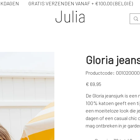
WERKDAGEN GRATIS VERZENDEN VANAF + €100,00 (BELG
Gloria jean
Productcode
Productcode:
00102000
0010200000GJ
Prijs
€ 69,95
De Gloria jeansjurk is een
100% katoen geeft een tijd
een moeiteloze look die je
dagen of een casual chic o
mag ontbreken in je garde