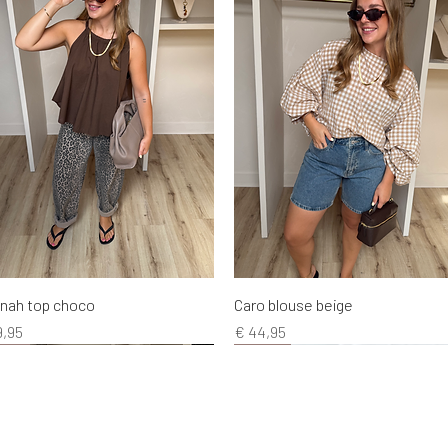
Snel overzicht
Snel overzicht
nah top choco
Caro blouse beige
s
Prijs
9,95
€ 44,95
EW!
EW!
EW!
NEW!
NEW!
NEW!