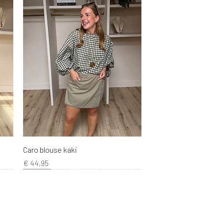
Snel overzicht
Caro blouse kaki
Prijs
€ 44,95
NEW!
NEW!
NEW!