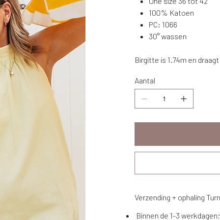
One size 36 tot 42
100% Katoen
PC: 1066
30° wassen
Birgitte is 1.74m en draag
Aantal
Verzending + ophaling Tur
Binnen de 1-3 werkdagen;