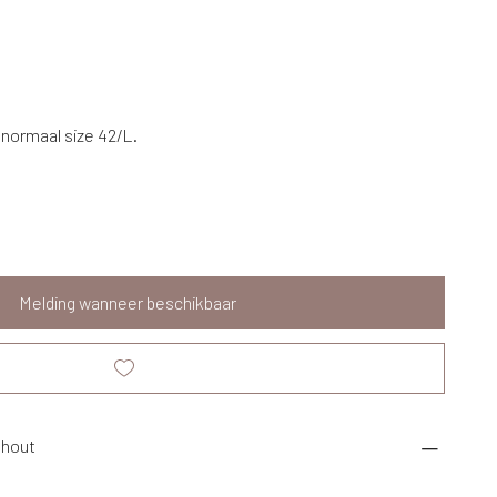
t normaal size 42/L.
Melding wanneer beschikbaar
nhout