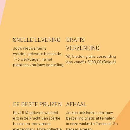
SNELLE LEVERING
GRATIS
VERZENDING
Jouw nieuwe items
worden geleverd binnen de
Wij bieden gratis verzending
1 - 3 werkdagen na het
aan vanaf + €100,00 (België)
plaatsen van jouw bestelling.
DE BESTE PRIJZEN
AFHAAL
Bij JULIA geloven we heel
Je kan ook kiezen om jouw
erg in de kracht van sterke
bestelling gratis af te halen
basics en een aantal
in onze winkel te Turnhout. Zo
Lara sweater bordeaux
Luka sweater grijs
Luka rok grijs
Hannah top prune
Hannah top choco
Caro blouse beige
Caro blouse kaki
Caro blouse donkerblauw
Caro blouse choco
Pauline top bordeaux
Lucia longsleeve roze-rood
Sofie top bordeaux-donkerblauw
Caro blouse prune
Caro blouse bordeaux
Pauline top donkerblauw
eyecatchers. Onze collectie
betaal je geen