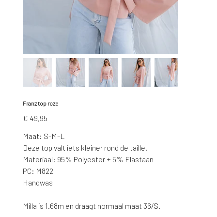
Franz top roze
Prijs
€ 49,95
Maat: S-M-L
Deze top valt iets kleiner rond de taille.
Materiaal: 95% Polyester + 5% Elastaan
PC: M822
Handwas
Milla is 1.68m en draagt normaal maat 36/S.