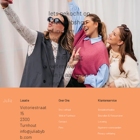
Iets gekocht op
onze webshop
of in onze
winkel te
Turnhout?
Laat ons
hier
weten wat je
van je aankoop
vindt!
Klantenservice
Locatie
Over Ons
Victoriestraat
Betaalmethodes
Ons verhaal
15
Bestellen & Retourneren
Winkel Turnhout
2300
Levering
Contact
Turnhout
Algemene voorwaarden
Pers
info@juliabyb
Privacy verklaring
b.com