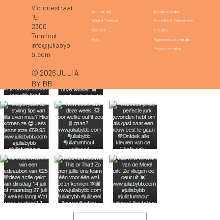
Victoriestraat
Betaalmethodes
Ons verhaal
15
Bestellen & Retourneren
Winkel Turnhout
2300
Levering
Contact
Turnhout
Algemene voorwaarden
Pers
info@juliabyb
Privacy verklaring
b.com
© 2026 JULIA
BY BB