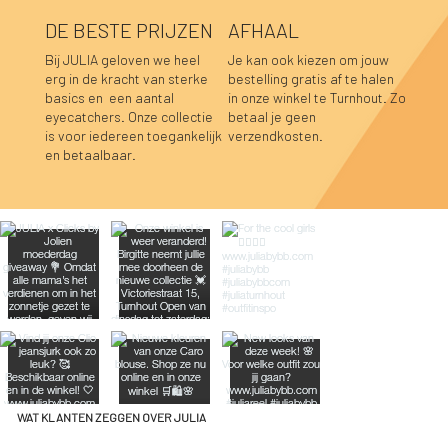
DE BESTE PRIJZEN
AFHAAL
Bij JULIA geloven we heel
Je kan ook kiezen om jouw
erg in de kracht van sterke
bestelling gratis af te halen
basics en een aantal
in onze winkel te Turnhout. Zo
Blair sweaterjurk zwart
Blair sweaterjurk aubergine
Fay linnen top mosterdgeel
Fay linnen top olijfgroen
Lara sweater bordeaux
Hannah top prune
Hannah top choco
Caro blouse beige
Caro blouse kaki
Caro blouse donkerblauw
Caro blouse choco
Luka sweater grijs
Luka rok grijs
Sofie top bordeaux-donkerblauw
Caro blouse prune
eyecatchers. Onze collectie
betaal je geen
is voor iedereen toegankelijk
verzendkosten.
Niet op voorraad
Niet op voorraad
Niet op voorraad
Niet op voorraad
Prijs
Prijs
Prijs
Prijs
Prijs
Prijs
Prijs
Prijs
Prijs
Prijs
Prijs
€ 49,95
€ 49,95
€ 39,95
€ 39,95
€ 39,95
€ 39,95
€ 39,95
€ 44,95
€ 44,95
€ 44,95
€ 44,95
en betaalbaar.
WAT KLANTEN ZEGGEN OVER JULIA