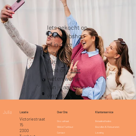
Iets gekocht op
onze webshop
of in onze
winkel te
Turnhout?
Laat ons
hier
weten wat je
van je aankoop
vindt!
Klantenservice
Locatie
Over Ons
Victoriestraat
Betaalmethodes
Ons verhaal
15
Bestellen & Retourneren
Winkel Turnhout
2300
Levering
Contact