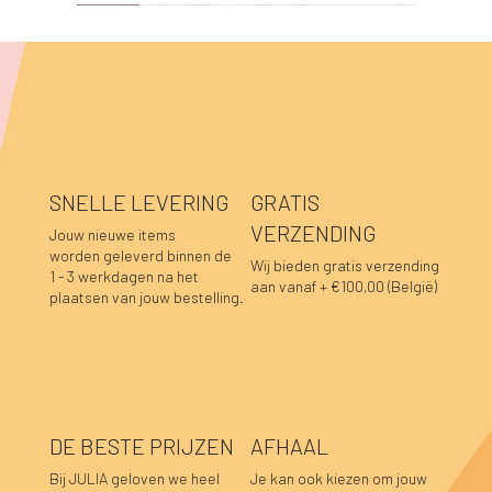
NEW!
NEW!
NEW!
NEW!
NEW!
NEW!
NEW!
NEW!
NEW!
NEW!
NEW!
NEW!
NEW!
NEW!
NEW!
SNELLE LEVERING
GRATIS
VERZENDING
Jouw nieuwe items
worden geleverd binnen de
Wij bieden gratis verzending
1 - 3 werkdagen na het
aan vanaf + €100,00 (België)
plaatsen van jouw bestelling.
DE BESTE PRIJZEN
AFHAAL
Bij JULIA geloven we heel
Je kan ook kiezen om jouw