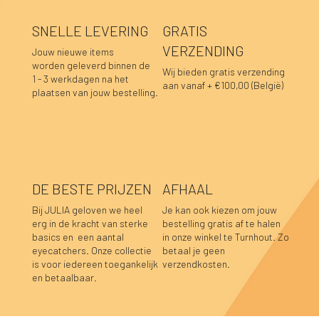
SNELLE LEVERING
GRATIS
VERZENDING
Jouw nieuwe items
worden geleverd binnen de
Wij bieden gratis verzending
1 - 3 werkdagen na het
aan vanaf + €100,00 (België)
plaatsen van jouw bestelling.
DE BESTE PRIJZEN
AFHAAL
Bij JULIA geloven we heel
Je kan ook kiezen om jouw
erg in de kracht van sterke
bestelling gratis af te halen
basics en een aantal
in onze winkel te Turnhout. Zo
Blair sweaterjurk zwart
Blair sweaterjurk aubergine
Fay linnen top mosterdgeel
Fay linnen top olijfgroen
Lara sweater bordeaux
Hannah top prune
Hannah top choco
Caro blouse beige
Caro blouse kaki
Caro blouse donkerblauw
Caro blouse choco
Luka sweater grijs
Luka rok grijs
Sofie top bordeaux-donkerblauw
Caro blouse prune
eyecatchers. Onze collectie
betaal je geen
is voor iedereen toegankelijk
verzendkosten.
Niet op voorraad
Niet op voorraad
Niet op voorraad
Niet op voorraad
Prijs
Prijs
Prijs
Prijs
Prijs
Prijs
Prijs
Prijs
Prijs
Prijs
Prijs
€ 49,95
€ 49,95
€ 39,95
€ 39,95
€ 39,95
€ 39,95
€ 39,95
€ 44,95
€ 44,95
€ 44,95
€ 44,95
en betaalbaar.