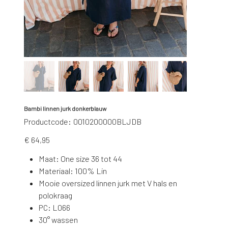
Bambi linnen jurk donkerblauw
Productcode
Productcode:
0010200000BLJDB
0010200000BLJDB
Prijs
€ 64,95
Maat: One size 36 tot 44
Materiaal: 100% Lin
Mooie oversized linnen jurk met V hals en
polokraag
PC: L066
30° wassen