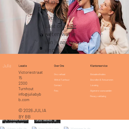
of in onze
winkel te
Turnhout?
Laat ons
hier
weten wat je
van je aankoop
vindt!
Klantenservice
Locatie
Over Ons
Victoriestraat
Betaalmethodes
Ons verhaal
15
Bestellen & Retourneren
Winkel Turnhout
2300
Levering
Contact
Turnhout
Algemene voorwaarden
Pers
info@juliabyb
Privacy verklaring
b.com
© 2026 JULIA
BY BB