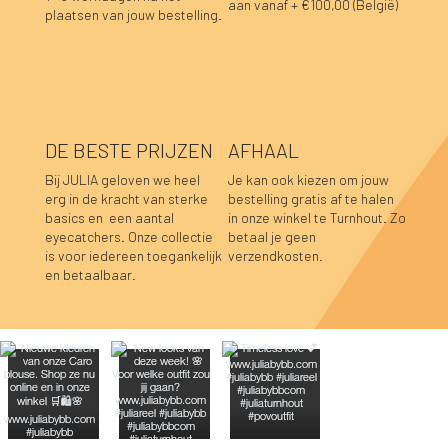
aan vanaf + €100,00 (België)
plaatsen van jouw bestelling.
DE BESTE PRIJZEN
AFHAAL
Bij JULIA geloven we heel
Je kan ook kiezen om jouw
erg in de kracht van sterke
bestelling gratis af te halen
basics en een aantal
in onze winkel te Turnhout. Zo
Hannah top prune
Hannah top choco
Caro blouse beige
Caro blouse kaki
Caro blouse donkerblauw
Caro blouse choco
Pauline top bordeaux
Lucia longsleeve roze-rood
Gitta jurk gestreept donkerblauw
Ana jurk choco
Ana jurk olijfgroen
Nele top roest
Caro blouse prune
Caro blouse bordeaux
Pauline top donkerblauw
eyecatchers. Onze collectie
betaal je geen
is voor iedereen toegankelijk
verzendkosten.
Niet op voorraad
Niet op voorraad
Niet op voorraad
Prijs
Prijs
Prijs
Prijs
Prijs
Prijs
Prijs
Prijs
Prijs
Prijs
Prijs
Prijs
€ 39,95
€ 39,95
€ 44,95
€ 44,95
€ 44,95
€ 44,95
€ 59,95
€ 39,95
€ 44,95
€ 44,95
€ 44,95
€ 39,95
en betaalbaar.