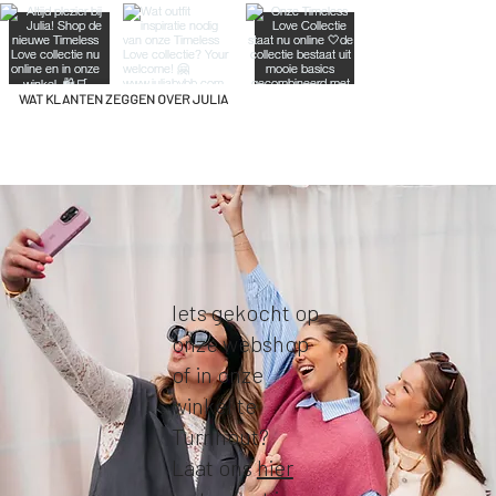
WAT KLANTEN ZEGGEN OVER JULIA
Iets gekocht op
onze webshop
of in onze
winkel te
Turnhout?
Laat ons
hier