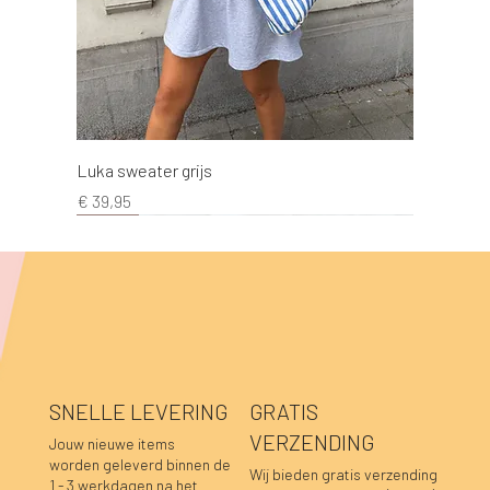
Luka sweater grijs
Prijs
€ 39,95
NEW!
NEW!
NEW!
NEW!
NEW!
NEW!
NEW!
NEW!
NEW!
NEW!
NEW!
NEW!
NEW!
NEW!
NEW!
SNELLE LEVERING
GRATIS
VERZENDING
Jouw nieuwe items
worden geleverd binnen de
Wij bieden gratis verzending
1 - 3 werkdagen na het