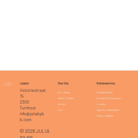
Klantenservice
Locatie
Over Ons
Victoriestraat
Betaalmethodes
Ons verhaal
15
Bestellen & Retourneren
Winkel Turnhout
2300
Levering
Contact
Turnhout
Algemene voorwaarden
Pers
info@juliabyb
Privacy verklaring
b.com
© 2026 JULIA
BY BB