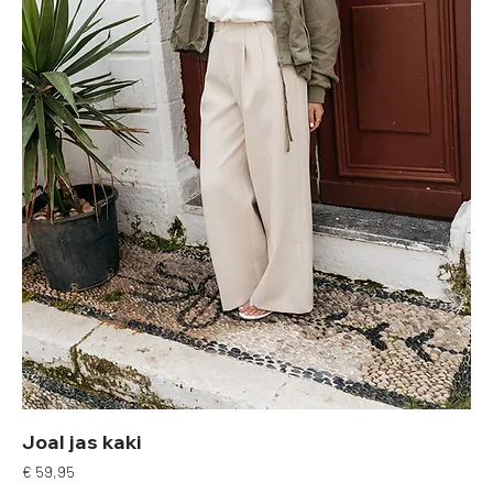
Joal jas kaki
Prijs
€ 59,95