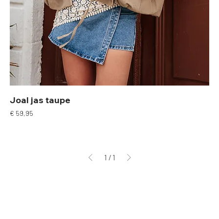
Joal jas taupe
Prijs
€ 59,95
1
/
1