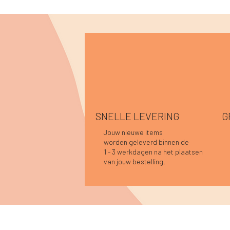
SNELLE LEVERING
G
Jouw nieuwe items
worden geleverd binnen de
Snel overzicht
Snel overzicht
Snel overzicht
Hannah top prune
Caro blouse donkerblauw
Sofie top bordeaux-donkerblauw
Han
Car
Car
1 - 3 werkdagen na het plaatsen
Niet op voorraad
Nie
Prijs
Prijs
Prij
Prij
€ 39,95
€ 44,95
€ 3
€ 4
van jouw bestelling.