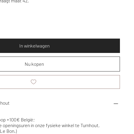
draagt maat 42.
In winkelwagen
Nu kopen
nhout
koop +100€ België;
e openingsuren in onze fysieke winkel te Turnhout,
 Le Bon.)