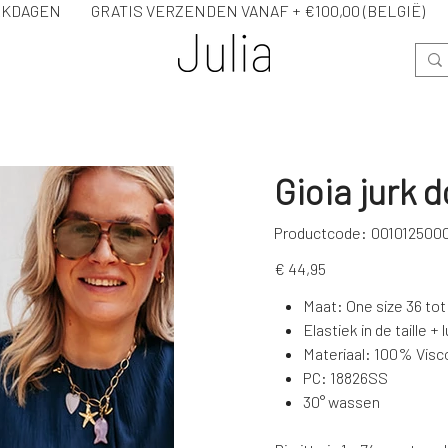
WERKDAGEN GRATIS VERZENDEN VANAF + €100,00 (BELG
Gioia jurk 
Productcode
Productcode:
001012500
0010125000GJ
Prijs
€ 44,95
Maat: One size 36 tot
Elastiek in de taille + 
Materiaal: 100% Visc
PC: 18826SS
30° wassen