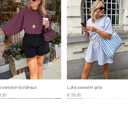
Snel overzicht
Snel overzicht
a sweater bordeaux
Luka sweater grijs
s
Prijs
9,95
€ 39,95
EW!
EW!
EW!
NEW!
NEW!
NEW!