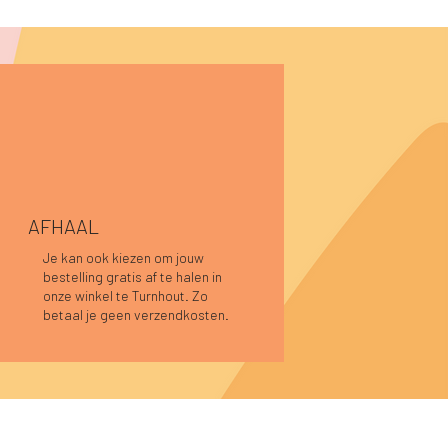
AFHAAL
Je kan ook kiezen om jouw
bestelling gratis af te halen in
Snel overzicht
Snel overzicht
Snel overzicht
Caro blouse kaki
Lucia longsleeve roze-rood
Pauline top donkerblauw
onze winkel te Turnhout. Zo
Niet op voorraad
Prijs
Prijs
€ 44,95
€ 39,95
betaal je geen verzendkosten.