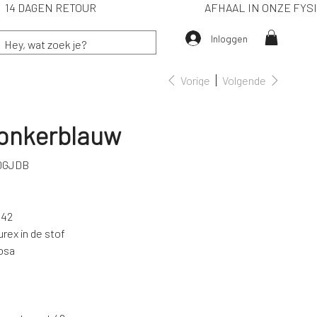
IË) 14 DAGEN RETOUR
AFHAAL IN ONZE F
Inloggen
Vorige
Volgende
donkerblauw
0GJDB
DB
 42
lurex in de stof
osa