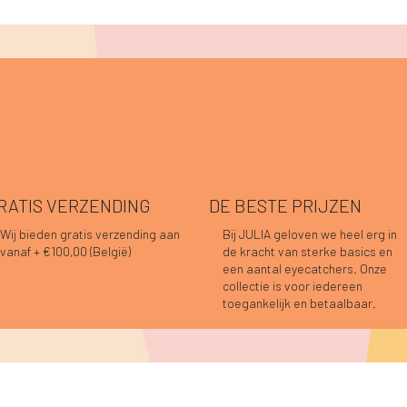
RATIS VERZENDING
DE BESTE PRIJZEN
Wij bieden gratis verzending aan
Bij JULIA geloven we heel erg in
vanaf + €100,00 (België)
de kracht van sterke basics en
Snel overzicht
Snel overzicht
Snel overzicht
Snel overzicht
Snel overzicht
Snel overzicht
nah top choco
o blouse choco
o blouse prune
Caro blouse beige
Pauline top bordeaux
Caro blouse bordeaux
een aantal eyecatchers. Onze
t op voorraad
Niet op voorraad
s
s
Prijs
Prijs
9,95
4,95
€ 44,95
€ 59,95
collectie is voor iedereen
toegankelijk en betaalbaar.