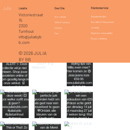
Klantenservice
Locatie
Over Ons
Victoriestraat
Betaalmethodes
Ons verhaal
15
Bestellen & Retourneren
Winkel Turnhout
2300
Levering
Contact
Turnhout
Algemene voorwaarden
Pers
info@juliabyb
Privacy verklaring
b.com
© 2026 JULIA
BY BB