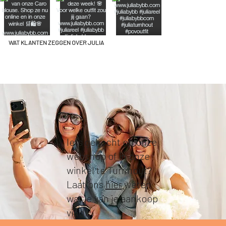
WAT KLANTEN ZEGGEN OVER JULIA
Iets gekocht op onze
webshop of in onze
winkel te Turnhout?
Laat ons
hier
weten
wat je van je aankoop
vindt!